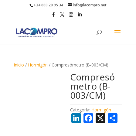
+34 680 20 95 34
info@lacompro.net
Inicio
/
Hormigón
/ Compresómetro (B-003/CM)
Compresó
metro (B-
003/CM)
Categoría:
Hormigón
Li
F
X
C
n
ac
o