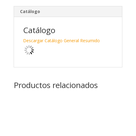
k
e
m
e
b
p
Catálogo
dI
o
ar
n
o
ti
Catálogo
k
r
Descargar Catálogo General Resumido
Productos relacionados