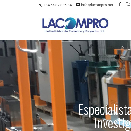
+34 680 20 95 34
info@lacompro.net
Especialist
Investig