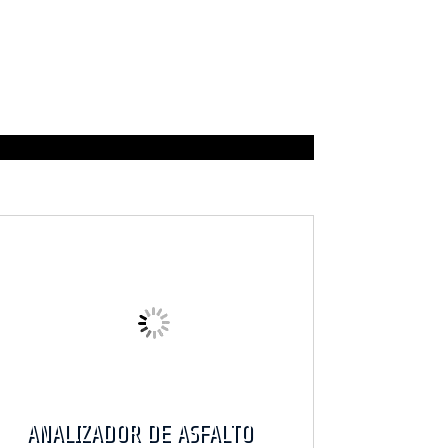
MINERÍA/CARBÓN/HIERRO
Productos y Catálogo
>
ANALIZADOR DE ASFALTO