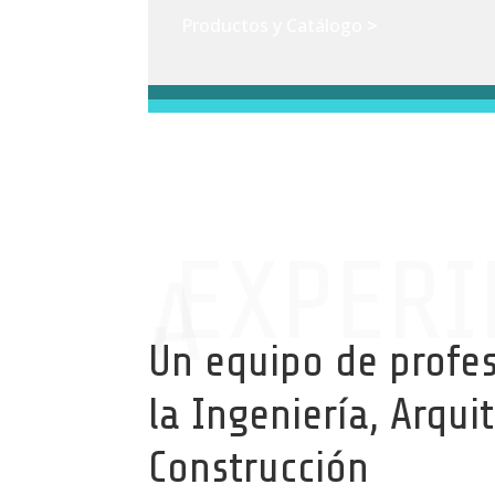
Productos y Catálogo
>
,EXPERI
A
Un equipo de profe
la Ingeniería, Arqui
Construcción