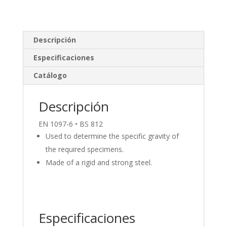
n
ac
o
k
e
m
e
b
p
Descripción
dI
o
ar
Especificaciones
n
o
ti
Catálogo
k
r
Descripción
EN 1097-6 • BS 812
Used to determine the specific gravity of
the required specimens.
Made of a rigid and strong steel.
Especificaciones