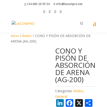
+34 680 20 95 34
info@lacompro.net
Inicio
/
Áridos
/ CONO Y PISÓN DE ABSORCIÓN DE
ARENA (AG-200)
CONO Y
PISÓN DE
ABSORCIÓN
DE ARENA
(AG-200)
Categorías:
Áridos
,
General
Li
F
X
C