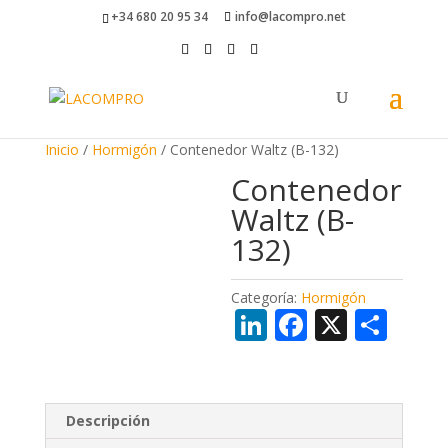
+34 680 20 95 34
info@lacompro.net
Inicio
/
Hormigón
/ Contenedor Waltz (B-132)
Contenedor
Waltz (B-
132)
Categoría:
Hormigón
Li
F
X
C
n
ac
o
k
e
m
e
b
p
Descripción