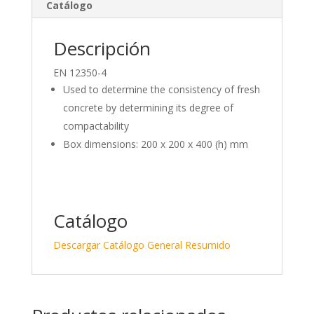
dI
o
ar
Catálogo
n
o
ti
k
r
Descripción
EN 12350-4
Used to determine the consistency of fresh
concrete by determining its degree of
compactability
Box dimensions: 200 x 200 x 400 (h) mm
Catálogo
Descargar Catálogo General Resumido