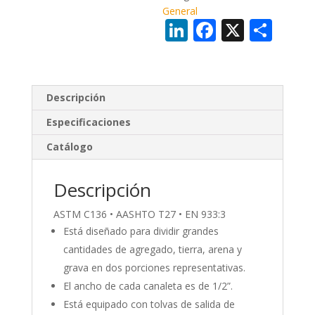
General
Li
F
X
C
n
ac
o
k
e
m
e
b
p
Descripción
dI
o
ar
Especificaciones
n
o
ti
Catálogo
k
r
Descripción
ASTM C136 • AASHTO T27 • EN 933:3
Está diseñado para dividir grandes
cantidades de agregado, tierra, arena y
grava en dos porciones representativas.
El ancho de cada canaleta es de 1/2”.
Está equipado con tolvas de salida de