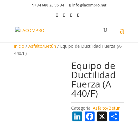
+34 680 20 95 34
info@lacompro.net
Inicio
/
Asfalto/Betún
/ Equipo de Ductilidad Fuerza (A-
440/F)
Equipo de
Ductilidad
Fuerza (A-
440/F)
Categoría:
Asfalto/Betún
Li
F
X
C
n
ac
o
k
e
m