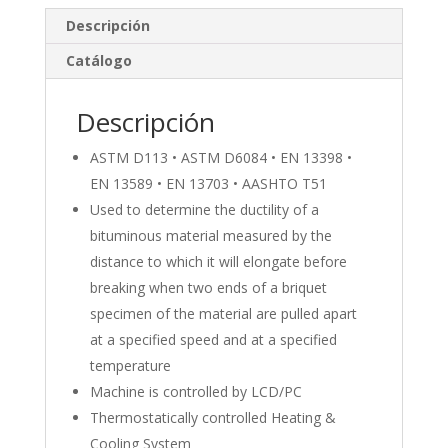
e
b
p
Descripción
dI
o
ar
Catálogo
n
o
ti
k
r
Descripción
ASTM D113 • ASTM D6084 • EN 13398 •
EN 13589 • EN 13703 • AASHTO T51
Used to determine the ductility of a
bituminous material measured by the
distance to which it will elongate before
breaking when two ends of a briquet
specimen of the material are pulled apart
at a specified speed and at a specified
temperature
Machine is controlled by LCD/PC
Thermostatically controlled Heating &
Cooling System