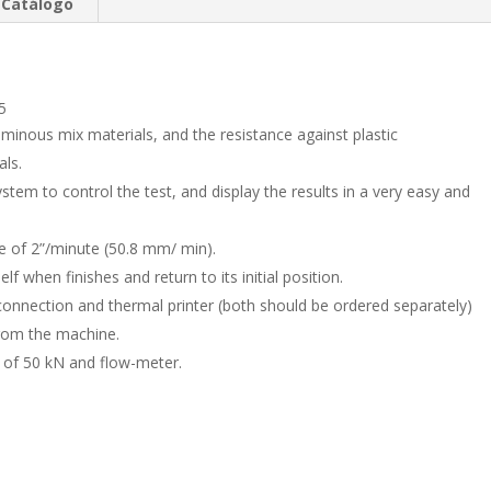
e
b
p
Catálogo
dI
o
ar
n
o
ti
k
r
5
uminous mix materials, and the resistance against plastic
als.
tem to control the test, and display the results in a very easy and
te of 2”/minute (50.8 mm/ min).
lf when finishes and return to its initial position.
onnection and thermal printer (both should be ordered separately)
 from the machine.
ty of 50 kN and flow-meter.