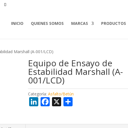
INICIO
QUIENES SOMOS
MARCAS
PRODUCTOS
bilidad Marshall (A-001/LCD)
Equipo de Ensayo de
Estabilidad Marshall (A-
001/LCD)
Categoría:
Asfalto/Betún
Li
F
X
C
n
ac
o
k
e
m