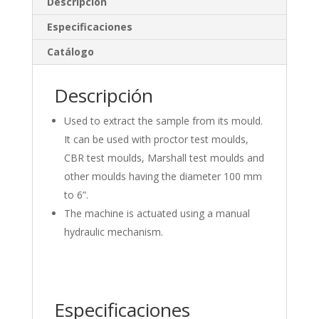
e
b
p
Descripción
dI
o
ar
Especificaciones
n
o
ti
Catálogo
k
r
Descripción
Used to extract the sample from its mould.
It can be used with proctor test moulds,
CBR test moulds, Marshall test moulds and
other moulds having the diameter 100 mm
to 6”.
The machine is actuated using a manual
hydraulic mechanism.
Especificaciones