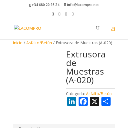
+34 680 20 95 34
info@lacompro.net
Inicio
/
Asfalto/Betún
/ Extrusora de Muestras (A-020)
Extrusora
de
Muestras
(A-020)
Categoría:
Asfalto/Betún
Li
F
X
C
n
ac
o
k
e
m