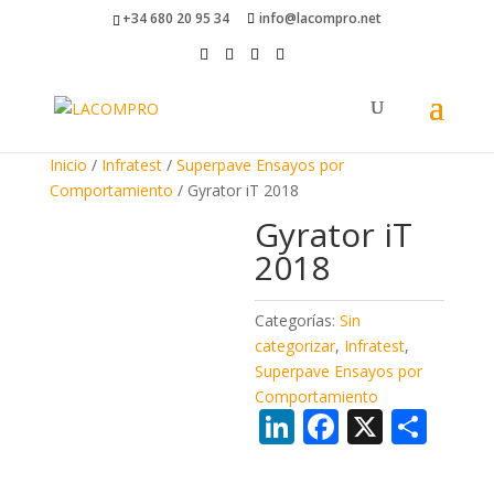
+34 680 20 95 34
info@lacompro.net
Inicio
/
Infratest
/
Superpave Ensayos por
Comportamiento
/ Gyrator iT 2018
Gyrator iT
2018
Categorías:
Sin
categorizar
,
Infratest
,
Superpave Ensayos por
Comportamiento
Li
F
X
C
n
ac
o