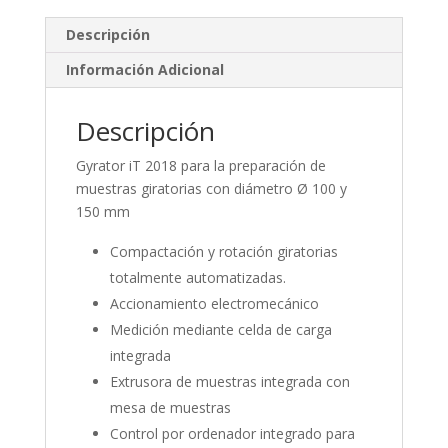
k
e
m
e
b
p
Descripción
dI
o
ar
Información Adicional
n
o
ti
k
r
Descripción
Gyrator iT 2018 para la preparación de
muestras giratorias con diámetro Ø 100 y
150 mm
Compactación y rotación giratorias
totalmente automatizadas.
Accionamiento electromecánico
Medición mediante celda de carga
integrada
Extrusora de muestras integrada con
mesa de muestras
Control por ordenador integrado para