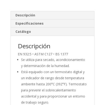
n
ac
o
k
e
m
e
b
p
Descripción
dI
o
ar
Especificaciones
n
o
ti
Catálogo
k
r
Descripción
EN 932:5 • ASTM C127 • BS 1377
Se utiliza para secado, acondicionamiento
y determinación de la humedad.
Está equipado con un termostato digital y
un indicador de rango desde temperatura
ambiente hasta 200°C (392°F). Termostato
para prevenir el sobrecalentamiento
accidental y para proporcionar un entorno
de trabajo seguro.