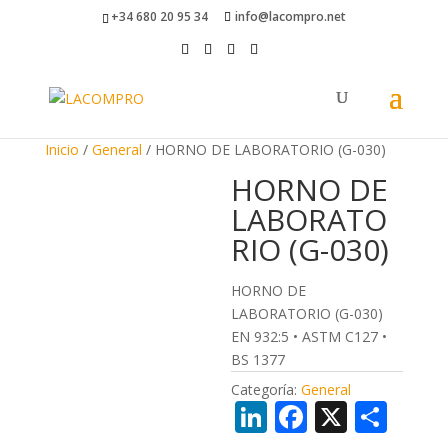
+34 680 20 95 34
info@lacompro.net
Inicio
/
General
/ HORNO DE LABORATORIO (G-030)
HORNO DE
LABORATO
RIO (G-030)
HORNO DE
LABORATORIO (G-030)
EN 932:5 • ASTM C127 •
BS 1377
Categoría:
General
Li
F
X
C