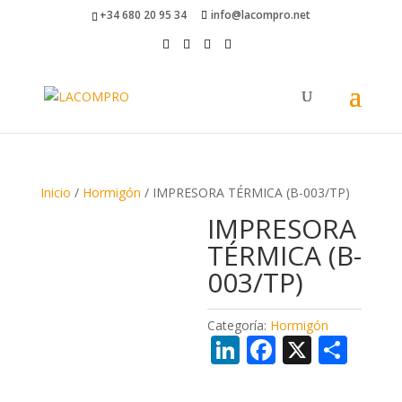
+34 680 20 95 34
info@lacompro.net
Inicio
/
Hormigón
/ IMPRESORA TÉRMICA (B-003/TP)
IMPRESORA
TÉRMICA (B-
003/TP)
Categoría:
Hormigón
Li
F
X
C
n
ac
o