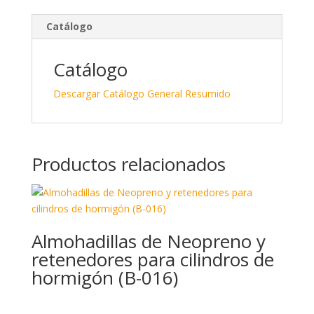
k
e
m
e
b
p
Catálogo
dI
o
ar
n
o
ti
Catálogo
k
r
Descargar Catálogo General Resumido
Productos relacionados
Almohadillas de Neopreno y
retenedores para cilindros de
hormigón (B-016)