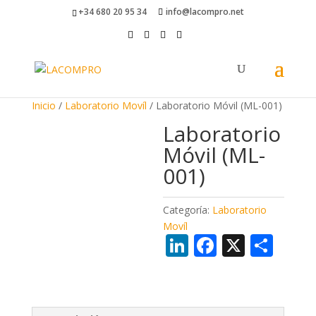
+34 680 20 95 34
info@lacompro.net
Inicio
/
Laboratorio Movíl
/ Laboratorio Móvil (ML-001)
Laboratorio
Móvil (ML-
001)
Categoría:
Laboratorio
Movíl
Li
F
X
C
n
ac
o
k
e
m
e
b
p