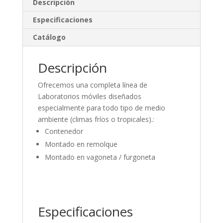
Descripción
dI
o
ar
Especificaciones
n
o
ti
Catálogo
k
r
Descripción
Ofrecemos una completa línea de
Laboratorios móviles diseñados
especialmente para todo tipo de medio
ambiente (climas fríos o tropicales).:
Contenedor
Montado en remolque
Montado en vagoneta / furgoneta
Especificaciones