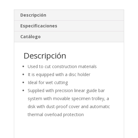
k
e
m
e
b
p
Descripción
dI
o
ar
Especificaciones
n
o
ti
Catálogo
k
r
Descripción
Used to cut construction materials
It is equipped with a disc holder
Ideal for wet cutting
Supplied with precision linear guide bar
system with movable specimen trolley, a
disk with dust-proof cover and automatic
thermal overload protection