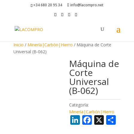
+34 680 20 95 34
info@lacompro.net
Inicio
/
Minería|Carbón|Hierro
/ Máquina de Corte
Universal (B-062)
Máquina de
Corte
Universal
(B-062)
Categoría:
Minería|Carbón|Hierro
Li
F
X
C
n
ac
o