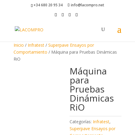
+34 680 20 95 34
info@lacompro.net
Inicio
/
Infratest
/
Superpave Ensayos por
Comportamiento
/ Máquina para Pruebas Dinámicas
RiO
Máquina
para
Pruebas
Dinámicas
RiO
Categorías:
Infratest
,
Superpave Ensayos por