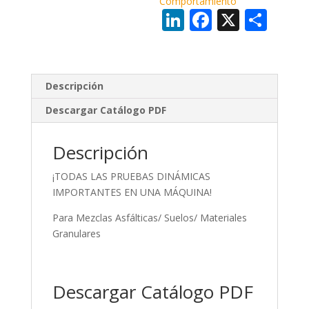
Comportamiento
Li
F
X
C
n
ac
o
k
e
m
e
b
p
Descripción
dI
o
ar
Descargar Catálogo PDF
n
o
ti
k
r
Descripción
¡TODAS LAS PRUEBAS DINÁMICAS
IMPORTANTES EN UNA MÁQUINA!
Para Mezclas Asfálticas/ Suelos/ Materiales
Granulares
Descargar Catálogo PDF