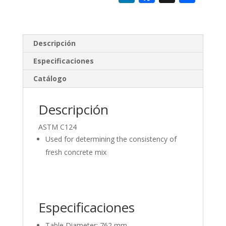
n
ac
o
k
e
m
e
b
p
Descripción
dI
o
ar
Especificaciones
n
o
ti
Catálogo
k
r
Descripción
ASTM C124
Used for determining the consistency of
fresh concrete mix
Especificaciones
Table Diameter: 762 mm