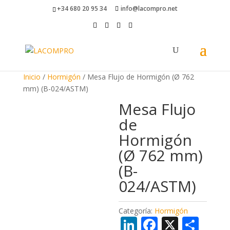
+34 680 20 95 34
info@lacompro.net
Inicio
/
Hormigón
/ Mesa Flujo de Hormigón (Ø 762
mm) (B-024/ASTM)
Mesa Flujo
de
Hormigón
(Ø 762 mm)
(B-
024/ASTM)
Categoría:
Hormigón
Li
F
X
C