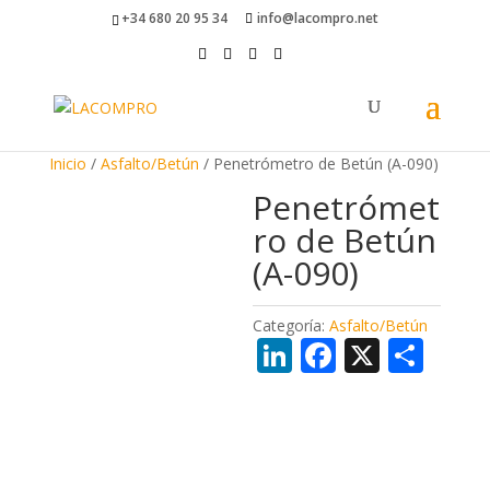
+34 680 20 95 34
info@lacompro.net
Inicio
/
Asfalto/Betún
/ Penetrómetro de Betún (A-090)
Penetrómet
ro de Betún
(A-090)
Categoría:
Asfalto/Betún
Li
F
X
C
n
ac
o
k
e
m
e
b
p