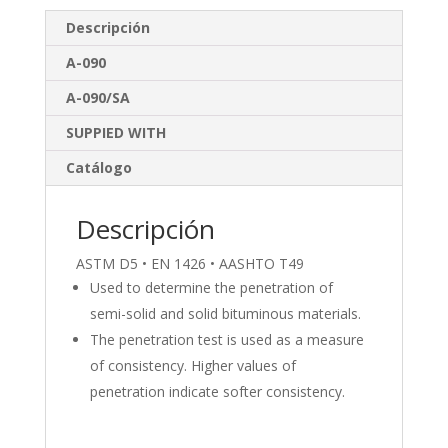
dI
o
ar
n
o
ti
Descripción
k
r
A-090
A-090/SA
SUPPIED WITH
Catálogo
Descripción
ASTM D5 • EN 1426 • AASHTO T49
Used to determine the penetration of
semi-solid and solid bituminous materials.
The penetration test is used as a measure
of consistency. Higher values of
penetration indicate softer consistency.