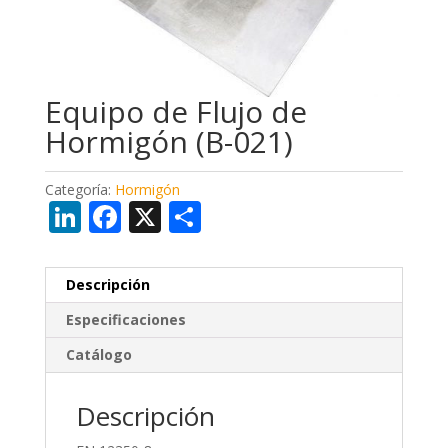
Equipo de Flujo de
Hormigón (B-021)
Categoría:
Hormigón
Li
F
X
C
n
ac
o
k
e
m
Descripción
e
b
p
Especificaciones
dI
o
ar
Catálogo
n
o
ti
k
r
Descripción