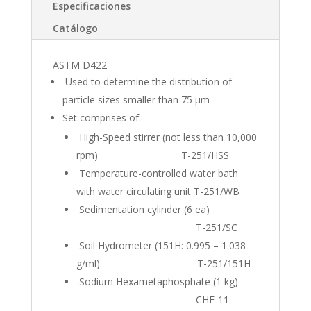
Especificaciones
Catálogo
ASTM D422
Used to determine the distribution of
particle sizes smaller than 75 µm
Set comprises of:
High-Speed stirrer (not less than 10,000
rpm) T-251/HSS
Temperature-controlled water bath
with water circulating unit T-251/WB
Sedimentation cylinder (6 ea)
T-251/SC
Soil Hydrometer (151H: 0.995 – 1.038
g/ml) T-251/151H
Sodium Hexametaphosphate (1 kg)
CHE-11