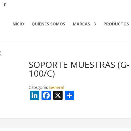
INICIO
QUIENES SOMOS
MARCAS
PRODUCTOS
)
SOPORTE MUESTRAS (G-
100/C)
Categoría:
General
Li
F
X
C
n
ac
o
k
e
m
e
b
p