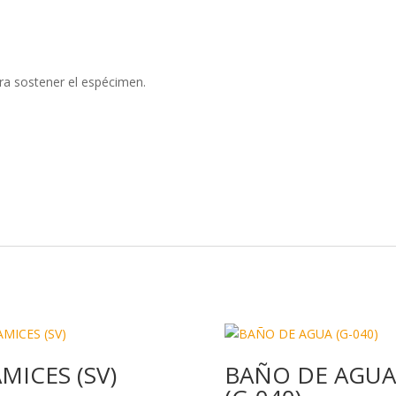
dI
o
ar
n
o
ti
k
r
ara sostener el espécimen.
MICES (SV)
BAÑO DE AGUA