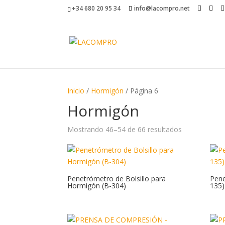
+34 680 20 95 34
info@lacompro.net
Inicio
/
Hormigón
/ Página 6
Hormigón
Mostrando 46–54 de 66 resultados
Penetrómetro de Bolsillo para
Pene
Hormigón (B-304)
135)