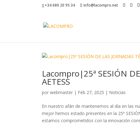
+34 680 20 95 34
info@lacompro.net
Lacompro|25ª SESIÓN D
AETESS
por
webmaster
|
Feb 27, 2025
|
Noticias
En nuestro afán de mantenemos al día en las nue
mejor hemos estado presentes en la 25ª SE
estamos comprometidos con la innovación const