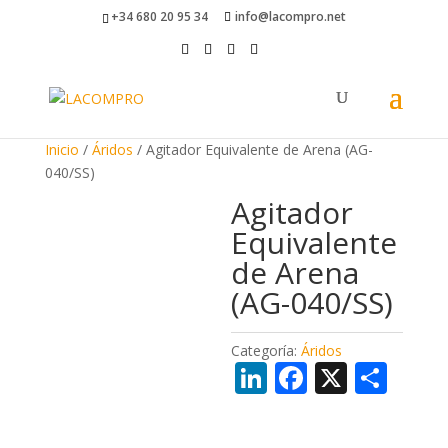
+34 680 20 95 34
info@lacompro.net
Inicio
/
Áridos
/ Agitador Equivalente de Arena (AG-
040/SS)
Agitador
Equivalente
de Arena
(AG-040/SS)
Categoría:
Áridos
Li
F
X
C
n
ac
o
k
e
m