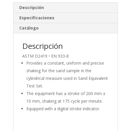
e
b
p
Descripción
dI
o
ar
Especificaciones
n
o
ti
Catálogo
k
r
Descripción
ASTM D2419 • EN 933-8
Provides a constant, uniform and precise
shaking for the sand sample in the
cylindrical measure used in Sand Equivalent
Test Set.
The equipment has a stroke of 200 mm ±
10 mm, shaking at 175 cycle per minute.
Equipped with a digital stroke indicator.