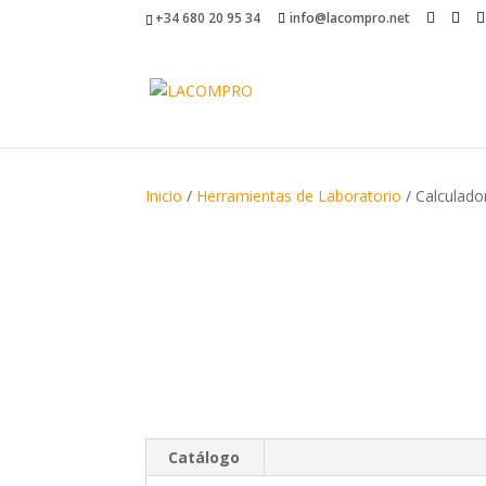
+34 680 20 95 34
info@lacompro.net
Inicio
/
Herramientas de Laboratorio
/ Calculador
Catálogo