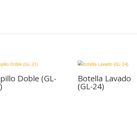
dI
o
ar
n
o
ti
k
r
pillo Doble (GL-
Botella Lavado
)
(GL-24)