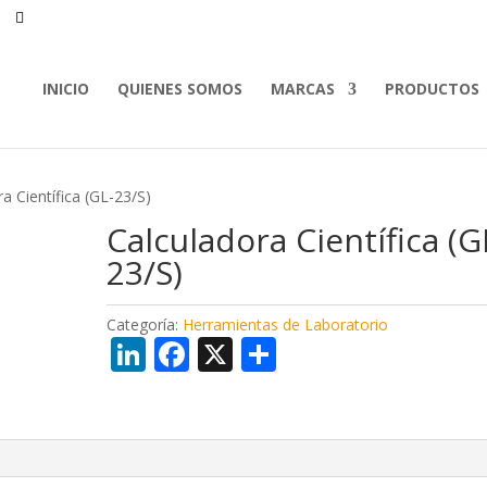
INICIO
QUIENES SOMOS
MARCAS
PRODUCTOS
a Científica (GL-23/S)
Calculadora Científica (G
23/S)
Categoría:
Herramientas de Laboratorio
Li
F
X
C
n
ac
o
k
e
m
e
b
p