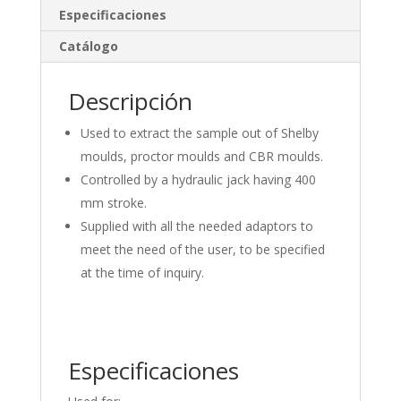
dI
o
ar
Especificaciones
n
o
ti
Catálogo
k
r
Descripción
Used to extract the sample out of Shelby
moulds, proctor moulds and CBR moulds.
Controlled by a hydraulic jack having 400
mm stroke.
Supplied with all the needed adaptors to
meet the need of the user, to be specified
at the time of inquiry.
Especificaciones