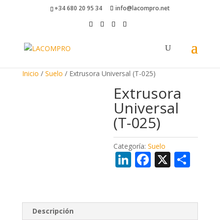
+34 680 20 95 34
info@lacompro.net
Inicio
/
Suelo
/ Extrusora Universal (T-025)
Extrusora
Universal
(T-025)
Categoría:
Suelo
Li
F
X
C
n
ac
o
k
e
m
e
b
p
Descripción