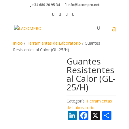
+34 680 20 95 34
info@lacompro.net
Inicio
/
Herramientas de Laboratorio
/ Guantes
Resistentes al Calor (GL-25/H)
Guantes
Resistentes
al Calor (GL-
25/H)
Categoría:
Herramientas
de Laboratorio
Li
F
X
C
n
ac
o