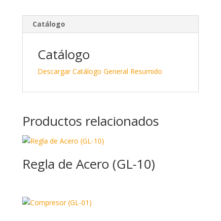
k
e
m
e
b
p
Catálogo
dI
o
ar
n
o
ti
Catálogo
k
r
Descargar Catálogo General Resumido
Productos relacionados
Regla de Acero (GL-10)