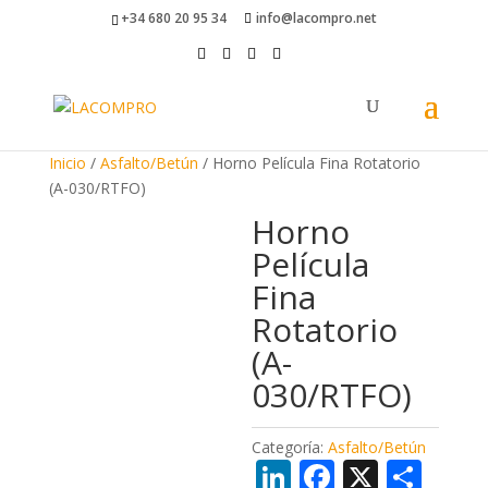
+34 680 20 95 34
info@lacompro.net
Inicio
/
Asfalto/Betún
/ Horno Película Fina Rotatorio
(A-030/RTFO)
Horno
Película
Fina
Rotatorio
(A-
030/RTFO)
Categoría:
Asfalto/Betún
Li
F
X
C