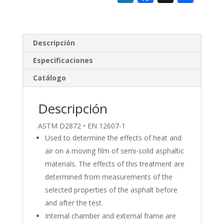
n
ac
o
k
e
m
e
b
p
Descripción
dI
o
ar
Especificaciones
n
o
ti
Catálogo
k
r
Descripción
ASTM D2872 • EN 12607-1
Used to determine the effects of heat and
air on a moving film of semi-solid asphaltic
materials. The effects of this treatment are
determined from measurements of the
selected properties of the asphalt before
and after the test.
Internal chamber and external frame are