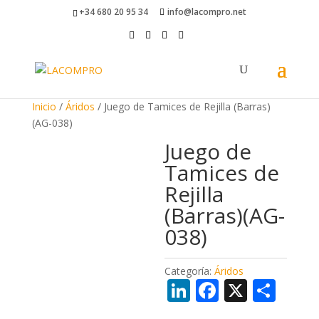
+34 680 20 95 34
info@lacompro.net
Inicio
/
Áridos
/ Juego de Tamices de Rejilla (Barras)
(AG-038)
Juego de
Tamices de
Rejilla
(Barras)(AG-
038)
Categoría:
Áridos
Li
F
X
C
n
ac
o