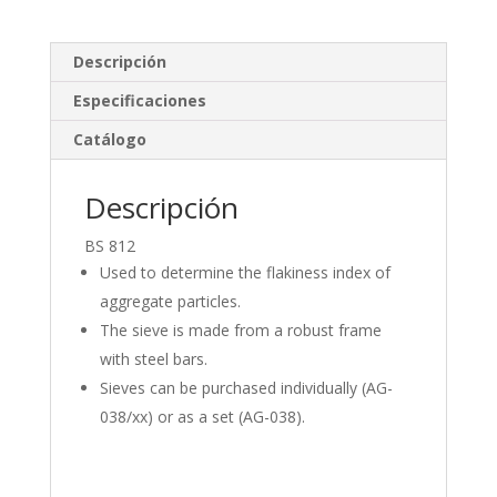
k
e
m
e
b
p
Descripción
dI
o
ar
Especificaciones
n
o
ti
Catálogo
k
r
Descripción
BS 812
Used to determine the flakiness index of
aggregate particles.
The sieve is made from a robust frame
with steel bars.
Sieves can be purchased individually (AG-
038/xx) or as a set (AG-038).