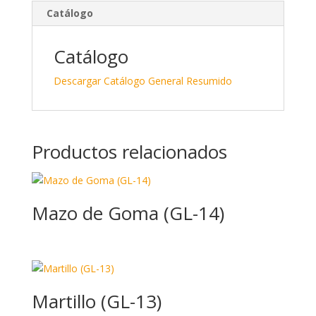
e
b
p
Catálogo
dI
o
ar
n
o
ti
Catálogo
k
r
Descargar Catálogo General Resumido
Productos relacionados
Mazo de Goma (GL-14)
Martillo (GL-13)