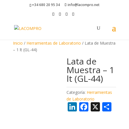
+34 680 20 95 34
info@lacompro.net
Inicio
/
Herramientas de Laboratorio
/ Lata de Muestra
– 1 lt (GL-44)
Lata de
Muestra – 1
lt (GL-44)
Categoría:
Herramientas
de Laboratorio
Li
F
X
C
n
ac
o
k
e
m