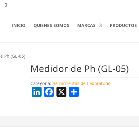
INICIO
QUIENES SOMOS
MARCAS
PRODUCTOS
e Ph (GL-05)
Medidor de Ph (GL-05)
Categoría:
Herramientas de Laboratorio
Li
F
X
C
n
ac
o
k
e
m
e
b
p
dI
o
ar