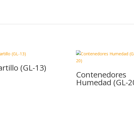
n
o
ti
k
r
rtillo (GL-13)
Contenedores
Humedad (GL-2