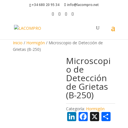
+34 680 20 95 34
info@lacompro.net
Inicio
/
Hormigón
/ Microscopio de Detección de
Grietas (B-250)
Microscopi
o de
Detección
de Grietas
(B-250)
Categoría:
Hormigón
Li
F
X
C
n
ac
o