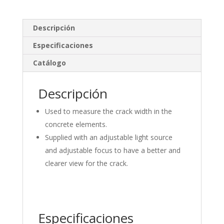
k
e
m
e
b
p
Descripción
dI
o
ar
Especificaciones
n
o
ti
Catálogo
k
r
Descripción
Used to measure the crack width in the
concrete elements.
Supplied with an adjustable light source
and adjustable focus to have a better and
clearer view for the crack.
Especificaciones