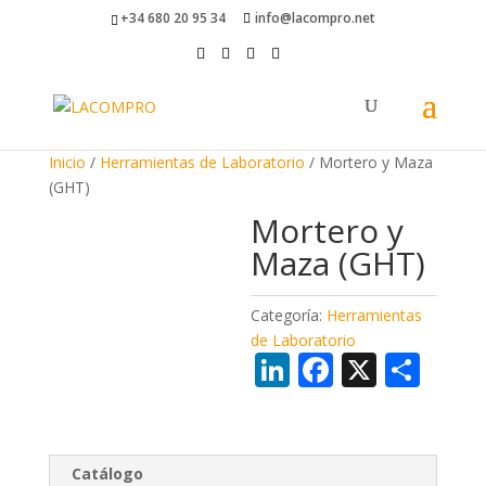
+34 680 20 95 34
info@lacompro.net
Inicio
/
Herramientas de Laboratorio
/ Mortero y Maza
(GHT)
Mortero y
Maza (GHT)
Categoría:
Herramientas
de Laboratorio
Li
F
X
C
n
ac
o
k
e
m
e
b
p
Catálogo