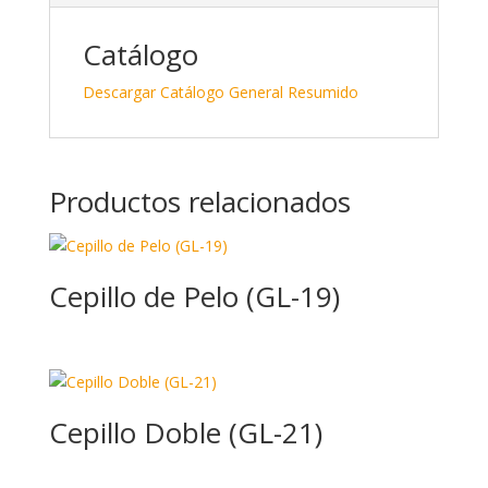
dI
o
ar
n
o
ti
Catálogo
k
r
Descargar Catálogo General Resumido
Productos relacionados
Cepillo de Pelo (GL-19)
Cepillo Doble (GL-21)