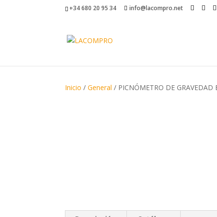
+34 680 20 95 34
info@lacompro.net
Inicio
/
General
/ PICNÓMETRO DE GRAVEDAD ES