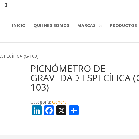
INICIO
QUIENES SOMOS
MARCAS
PRODUCTOS
PECÍFICA (G-103)
PICNÓMETRO DE
GRAVEDAD ESPECÍFICA (
103)
Categoría:
General
Li
F
X
C
n
ac
o
k
e
m