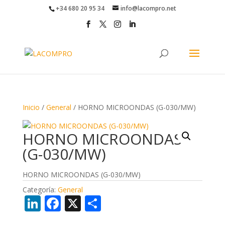
+34 680 20 95 34
info@lacompro.net
Inicio
/
General
/ HORNO MICROONDAS (G-030/MW)
HORNO MICROONDAS
(G-030/MW)
HORNO MICROONDAS (G-030/MW)
Categoría:
General
Li
F
X
C
n
ac
o