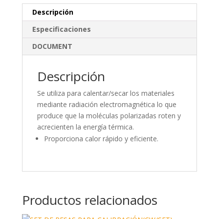
k
e
m
Descripción
e
b
p
Especificaciones
dI
o
ar
DOCUMENT
n
o
ti
k
r
Descripción
Se utiliza para calentar/secar los materiales
mediante radiación electromagnética lo que
produce que la moléculas polarizadas roten y
acrecienten la energía térmica.
Proporciona calor rápido y eficiente.
Productos relacionados