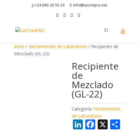
+34 680 20 95 34
info@lacompro.net
Inicio
/
Herramientas de Laboratorio
/ Recipiente de
Mezclado (GL-22)
Recipiente
de
Mezclado
(GL-22)
Categoría:
Herramientas
de Laboratorio
Li
F
X
C
n
ac
o