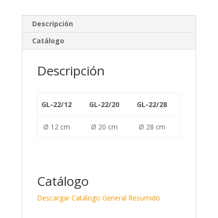
k
e
m
e
b
p
Descripción
dI
o
ar
Catálogo
n
o
ti
k
r
Descripción
GL-22/12
GL-22/20
GL-22/28
Ø 12 cm
Ø 20 cm
Ø 28 cm
Catálogo
Descargar Catálogo General Resumido