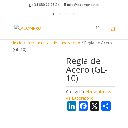
+34 680 20 95 34
info@lacompro.net
Inicio
/
Herramientas de Laboratorio
/ Regla de Acero
(GL-10)
Regla de
Acero (GL-
10)
Categoría:
Herramientas
de Laboratorio
Li
F
X
C
n
ac
o
k
e
m