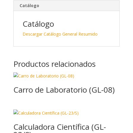
e
b
p
Catálogo
dI
o
ar
n
o
ti
Catálogo
k
r
Descargar Catálogo General Resumido
Productos relacionados
Carro de Laboratorio (GL-08)
Calculadora Científica (GL-