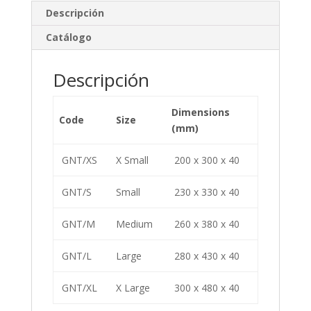
e
b
p
Descripción
dI
o
ar
Catálogo
n
o
ti
k
r
Descripción
Dimensions
Code
Size
(mm)
GNT/XS
X Small
200 x 300 x 40
GNT/S
Small
230 x 330 x 40
GNT/M
Medium
260 x 380 x 40
GNT/L
Large
280 x 430 x 40
GNT/XL
X Large
300 x 480 x 40