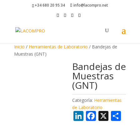
+34 680 20 95 34
info@lacompro.net
Inicio
/
Herramientas de Laboratorio
/ Bandejas de
Muestras (GNT)
Bandejas de
Muestras
(GNT)
Categoría:
Herramientas
de Laboratorio
Li
F
X
C
n
ac
o
k
e
m