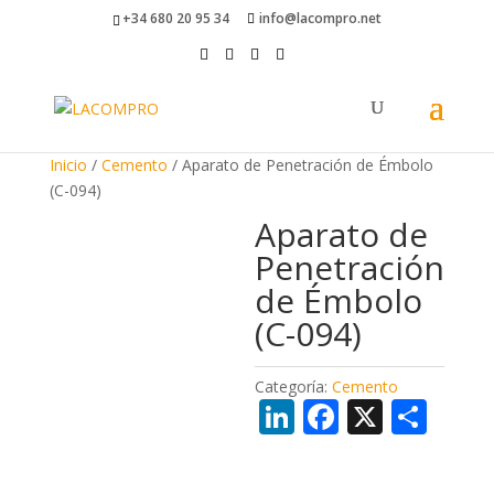
+34 680 20 95 34
info@lacompro.net
Inicio
/
Cemento
/ Aparato de Penetración de Émbolo
(C-094)
Aparato de
Penetración
de Émbolo
(C-094)
Categoría:
Cemento
Li
F
X
C
n
ac
o
k
e
m