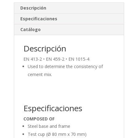
e
b
p
Descripción
dI
o
ar
Especificaciones
n
o
ti
Catálogo
k
r
Descripción
EN 413-2 • EN 459-2 • EN 1015-4
Used to determine the consistency of
cement mix.
Especificaciones
COMPOSED OF
Steel base and frame
Test cup (Ø 80 mm x 70 mm)