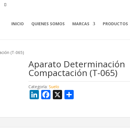
INICIO
QUIENES SOMOS
MARCAS
PRODUCTOS
ción (T-065)
Aparato Determinación
Compactación (T-065)
Categoría:
Suelo
Li
F
X
C
n
ac
o
k
e
m
e
b
p