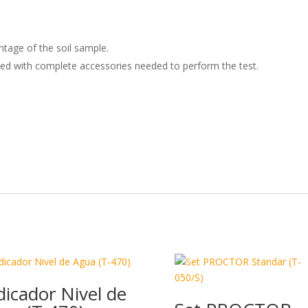
dI
o
ar
n
o
ti
k
r
tage of the soil sample.
lied with complete accessories needed to perform the test.
dicador Nivel de