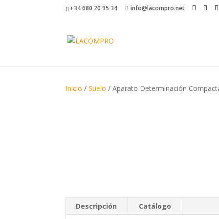
+34 680 20 95 34
info@lacompro.net
Inicio
/
Suelo
/ Aparato Determinación Compacta
Descripción
Catálogo