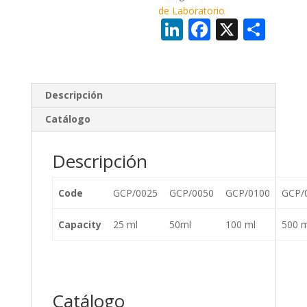
de Laboratorio
Li
F
X
C
n
ac
o
k
e
m
e
b
p
Descripción
dI
o
ar
Catálogo
n
o
ti
k
r
Descripción
Code
GCP/0025
GCP/0050
GCP/0100
GCP/
Capacity
25 ml
50ml
100 ml
500 m
Catálogo