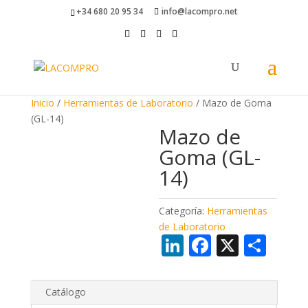
+34 680 20 95 34
info@lacompro.net
Inicio
/
Herramientas de Laboratorio
/ Mazo de Goma
(GL-14)
Mazo de
Goma (GL-
14)
Categoría:
Herramientas
de Laboratorio
Li
F
X
C
n
ac
o
k
e
m
Catálogo