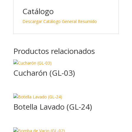
e
b
p
dI
o
ar
Catálogo
n
o
ti
Descargar Catálogo General Resumido
k
r
Productos relacionados
Cucharón (GL-03)
Botella Lavado (GL-24)