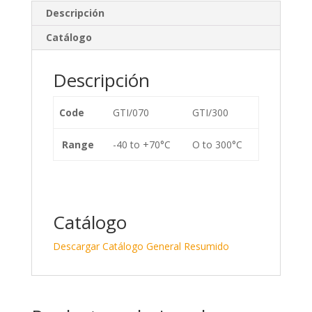
e
b
p
Descripción
dI
o
ar
Catálogo
n
o
ti
k
r
Descripción
Code
GTI/070
GTI/300
Range
-40 to +70°C
O to 300°C
Catálogo
Descargar Catálogo General Resumido