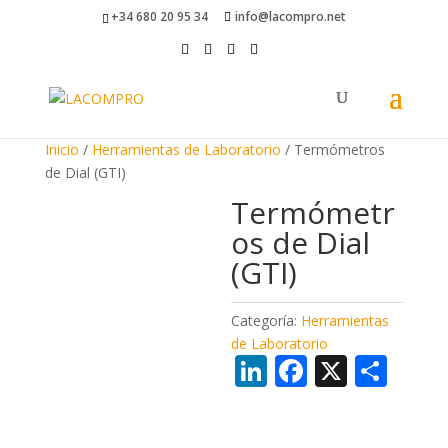
+34 680 20 95 34
info@lacompro.net
Inicio
/
Herramientas de Laboratorio
/ Termómetros
de Dial (GTI)
Termómetr
os de Dial
(GTI)
Categoría:
Herramientas
de Laboratorio
Li
F
X
C
n
ac
o
k
e
m