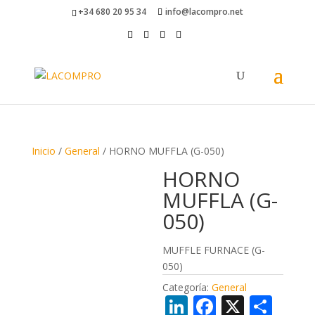
+34 680 20 95 34
info@lacompro.net
Inicio
/
General
/ HORNO MUFFLA (G-050)
HORNO
MUFFLA (G-
050)
MUFFLE FURNACE (G-
050)
Categoría:
General
Li
F
X
C