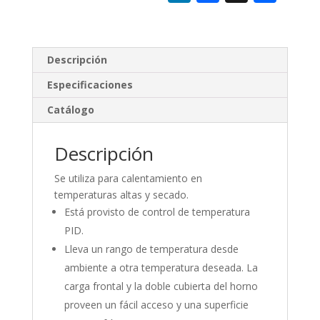
n
ac
o
k
e
m
e
b
p
Descripción
dI
o
ar
Especificaciones
n
o
ti
Catálogo
k
r
Descripción
Se utiliza para calentamiento en
temperaturas altas y secado.
Está provisto de control de temperatura
PID.
Lleva un rango de temperatura desde
ambiente a otra temperatura deseada. La
carga frontal y la doble cubierta del horno
proveen un fácil acceso y una superficie