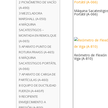
2
PICNÓMETRO DE VACÍO
(A-490)
Máquina Sacatestigo
3
MEZCLADORA
Portátil (A-066)
MARSHALL (A-050)
4
MÁQUINA
SACATESTIGOS –
MONTADA EN REMOLQUE
(A-065)
5
APARATO PUNTO DE
ROTURA FRAASS (A-465)
Reómetro de Flexión
6
MÁQUINA
Viga (A-810)
SACATESTIGOS PORTÁTIL
(A-066)
7
APARATO DE CARGA DE
PARTÍCULAS (A-460)
8
EQUIPO DE DUCTILIDAD
FUERZA (A-440/F)
9
RECIPIENTE
ENVEJECIMIENTO A
PRESIÓN (A-800)