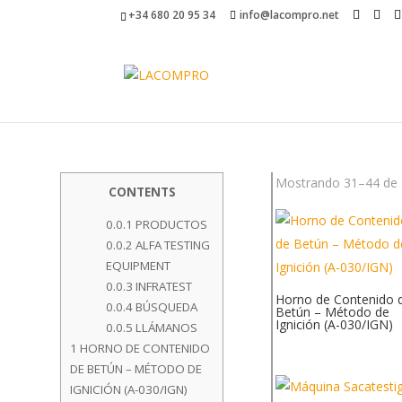
+34 680 20 95 34
info@lacompro.net
Mostrando 31–44 de 
CONTENTS
0.0.1
PRODUCTOS
0.0.2
ALFA TESTING
EQUIPMENT
0.0.3
INFRATEST
Horno de Contenido 
0.0.4
BÚSQUEDA
Betún – Método de
Ignición (A-030/IGN)
0.0.5
LLÁMANOS
1
HORNO DE CONTENIDO
DE BETÚN – MÉTODO DE
IGNICIÓN (A-030/IGN)